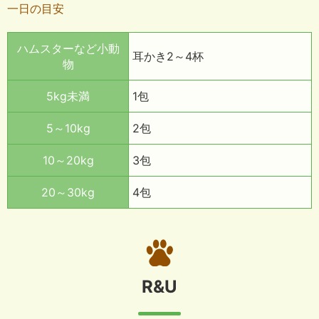
一日の目安
ハムスターなど小動
耳かき2～4杯
物
5kg未満
1包
5～10kg
2包
10～20kg
3包
20～30kg
4包
R&U