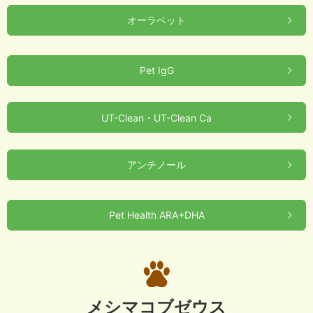
オーラベット
Pet IgG
UT-Clean・UT-Clean Ca
アンチノール
Pet Health ARA+DHA
メシマコブゼウス