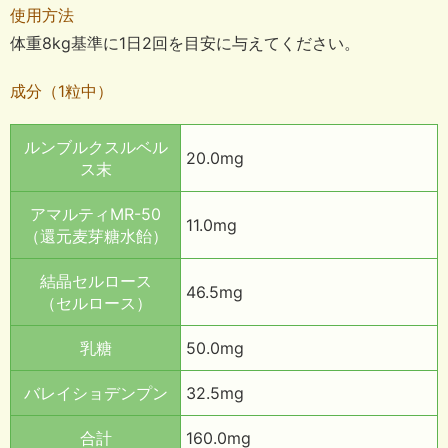
使用方法
体重8kg基準に1日2回を目安に与えてください。
成分（1粒中）
ルンブルクスルベル
20.0mg
ス末
アマルティMR-50
11.0mg
（還元麦芽糖水飴）
結晶セルロース
46.5mg
（セルロース）
乳糖
50.0mg
バレイショデンプン
32.5mg
合計
160.0mg