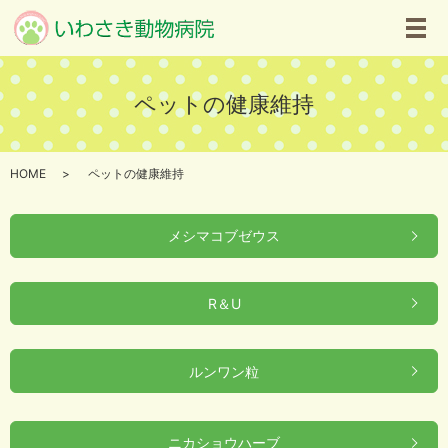
メ
ペットの健康維持
HOME
ペットの健康維持
メシマコブゼウス
R＆U
ルンワン粒
ニカショウハーブ